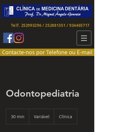
Telf. 252993296 / 252881351 /
934465717
Contacte-nos por Telefone ou E-mail
Odontopediatria
Variável
30 min
3
Variável
Clínica
0
m